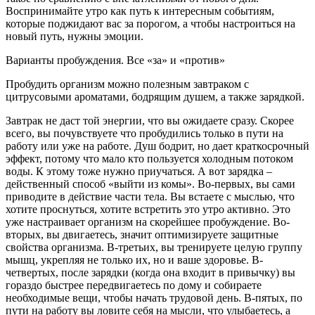
Воспринимайте утро как путь к интересным событиям,
которые поджидают вас за порогом, а чтобы настроиться на
новый путь, нужны эмоции.
Варианты пробуждения. Все «за» и «против»
Пробудить организм можно полезным завтраком с
цитрусовыми ароматами, бодрящим душем, а также зарядкой.
Завтрак не даст той энергии, что вы ожидаете сразу. Скорее
всего, вы почувствуете что пробудились только в пути на
работу или уже на работе. Душ бодрит, но дает краткосрочный
эффект, потому что мало кто пользуется холодным потоком
воды. К этому тоже нужно приучаться. А вот зарядка –
действенный способ «выйти из комы». Во-первых, вы сами
приводите в действие части тела. Вы встаете с мыслью, что
хотите проснуться, хотите встретить это утро активно. Это
уже настраивает организм на скорейшее пробуждение. Во-
вторых, вы двигаетесь, значит оптимизируете защитные
свойства организма. В-третьих, вы тренируете целую группу
мышц, укрепляя не только их, но и ваше здоровье. В-
четвертых, после зарядки (когда она входит в привычку) вы
гораздо быстрее передвигаетесь по дому и собираете
необходимые вещи, чтобы начать трудовой день. В-пятых, по
пути на работу вы ловите себя на мысли, что улыбаетесь, а