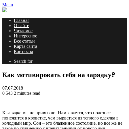
Menu
Главная
О сайте
Читаемое
Интересное
Все статьи
Карта сайта
Контакты
Search for
Как мотивировать себя на зарядку?
07.07.2018
0
543
2 minutes read
К зарядке мы не привыкли. Нам кажется, что полезнее
понежится в кроватке, чем вырваться из теплого одеялка в
холодный мир. Сон – это блаженное состояние, но все же не
такое по сравнению с впечатлениями от нового дня.