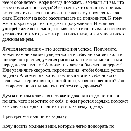
нее и обойдетесь. Кофе всегда поможет. Замечали ли вы, что
кофе помогает не всегда? Это значит, что организм привык
реагировать на этот напиток и не дает ему проявлять свою
силу. Поэтому на кофе рассчитывать не приходится. К тому
же, это краткосрочный эффект пробуждения. И если вы
употребляете кофе часто, то наверняка испытывали состояние
усталости, так что даже закрывались глаза, и вы уносились к
далеким мирам.
Лучшая мотивация – это достижения успеха. Подумайте,
может вам не хватает уверенности в себе, не хватает воли к
победе или рвения, умения рисковать и не останавливаться
перед достигнутым? А может вы хотели бы стать лидером?
Или увеличить скорость перемещения, чтобы больше успеть
за день? А может, вы хотели бы воспитать в себе нового
человека – терпеливого, спокойного, уравновешенного? Или
в старости не испытывать проблем со здоровьем?
Думая в таком ключе, вы сможете докопаться до истины и
понять, чего вы хотите от себя, и чем простая зарядка поможет
вам сделать первый шаг на пути к вашему идеалу.
Примеры мотиваций на зарядку
Хочу носить модные вещи, которые легко подобрать по