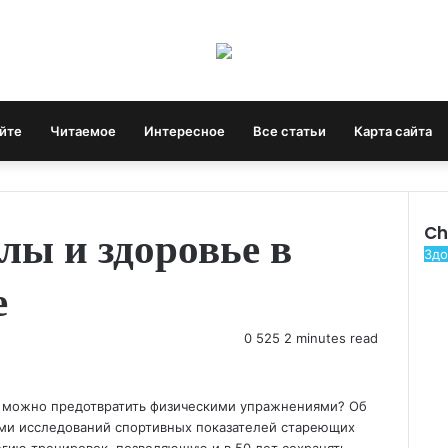
айте
Читаемое
Интересное
Все статьи
Карта сайта
лы и здоровье в
Ch
C
Здо
l
е
o
s
0
525
2 minutes read
e
е можно предотвратить физическими упражнениями? Об
ами исследований спортивных показателей стареющих