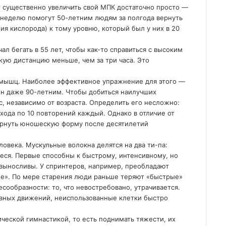
 существенно увеличить свой МПК достаточно просто —
в неделю помогут 50-летним людям за полгода вернуть
ия кислорода) к тому уровню, который был у них в 20
л бегать в 55 лет, чтобы как-то справиться с высоким
кую дистанцию меньше, чем за три часа. Это
 мышц. Наиболее эффективное упражнение для этого —
ен даже 90-летним. Чтобы добиться наилучших
с, независимо от возраста. Определить его несложно:
дхода по 10 повторений каждый. Однако в отличие от
ернуть юношескую форму после десятилетий
века. Мускульные волокна делятся на два ти-па:
ся. Первые способны к быстрому, интенсивному, но
выносливы. У спринтеров, например, преобладают
е». По мере старения люди раньше теряют «быстрые»
ообразности: то, что невостребовано, утрачивается.
тивных движений, неиспользованные клетки быстро
ческой гимнастикой, то есть поднимать тяжести, их