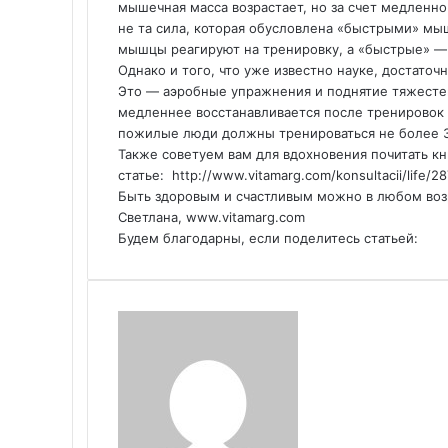
мышечная масса возрастает, но за счет медленно
не та сила, которая обусловлена «быстрыми» мы
мышцы реагируют на тренировку, а «быстрые» — 
Однако и того, что уже известно науке, достато
Это — аэробные упражнения и поднятие тяжестей.
медленнее восстанавливается после тренировок
пожилые люди должны тренироваться не более 3
Также советуем вам для вдохновения почитать кни
статье: http://www.vitamarg.com/konsultacii/life/2
Быть здоровым и счастливым можно в любом воз
Светлана, www.vitamarg.com
Будем благодарны, если поделитесь статьей:
F
T
L
T
P
R
V
O
S
W
T
V
S
P
a
w
i
u
i
e
K
d
k
h
e
i
h
r
c
i
n
m
n
d
o
n
y
a
l
b
a
i
e
t
k
b
t
d
n
o
p
t
e
e
r
n
b
t
e
l
e
i
t
k
e
s
g
r
e
t
o
e
d
r
r
t
a
l
A
r
v
o
r
I
e
k
a
p
a
i
k
n
s
t
s
p
m
a
t
e
s
E