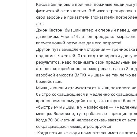
Какова бы ни была причина, пожилые люди могут
физической активностью. 3-5 часов тренировок 
свои аэробные показатели (показатели потреблен
лет.
Джон Кестон, бывший актер и оперный певец, нача
давлением. Через 14 лет он преодолел марафонс
впечатляющий результат для его возраста!
Другой путь замедления старения — тренировка
поднятие тяжестей. Этот вид тренировки доступ
результатов, надо поднимать свой предельный ве
это вес, который хорошо разогревает вас за 3 по
аэробной емкости (МПК) мышцам не так легко в
бездействия.
Мышцы юноши отличаются от мышц пожилого чело
быстро сокращающиеся и медленно сокращающие
кратковременному действию, зато вторые более 
«быстрые» мышцы, а у марафонцев — «медленны
мышцы. Возможно, тут срабатывает принцип целес
Когда 70-80-летний человек отказывается от ак
сокращающихся мышц атрофируются
.Когда пожилые люди начинают заниматься атлети