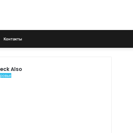
Search
Контакты
for
eck Also
ровье