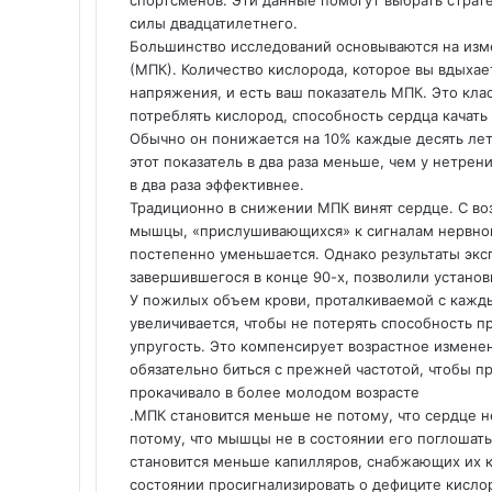
спортсменов. Эти данные помогут выбрать стра
силы двадцатилетнего.
Большинство исследований основываются на изм
(МПК). Количество кислорода, которое вы вдыха
напряжения, и есть ваш показатель МПК. Это кл
потреблять кислород, способность сердца качать
Обычно он понижается на 10% каждые десять ле
этот показатель в два раза меньше, чем у нетре
в два раза эффективнее.
Традиционно в снижении МПК винят сердце. С во
мышцы, «прислушивающихся» к сигналам нервной
постепенно уменьшается. Однако результаты эксп
завершившегося в конце 90-х, позволили установ
У пожилых объем крови, проталкиваемой с каждым
увеличивается, чтобы не потерять способность п
упругость. Это компенсирует возрастное измене
обязательно биться с прежней частотой, чтобы пр
прокачивало в более молодом возрасте
.МПК становится меньше не потому, что сердце 
потому, что мышцы не в состоянии его поглошать.
становится меньше капилляров, снабжающих их к
состоянии просигнализировать о дефиците кисло