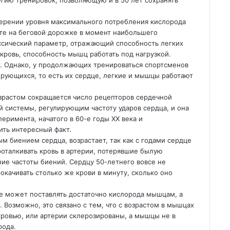
тегию тренировок, позволяющую и в
50 лет сохранять
ерении уровня максимального потребления кислорода
ете на беговой дорожке в момент наибольшего
ассический параметр, отражающий способность легких
 кровь, способность мышц работать под нагрузкой.
т. Однако, у продолжающих тренироваться спортсменов
нирующихся, то есть их сердце, легкие и мышцы работают
зрастом сокращается число рецепторов сердечной
 системы, регулирующим частоту ударов сердца, и она
еримента, начатого в 60-е годы XX века и
ить интересный факт.
 биением сердца, возрастает, так как с годами сердце
роталкивать кровь в артерии, потерявшие былую
ние частоты биений. Сердцу 50-летнего вовсе не
окачивать столько же крови в минуту, сколько оно
не может поставлять достаточно кислорода мышцам, а
 Возможно, это связано с тем, что с возрастом в мышцах
ровью, или артерии склерозированы, а мышцы не в
рода.