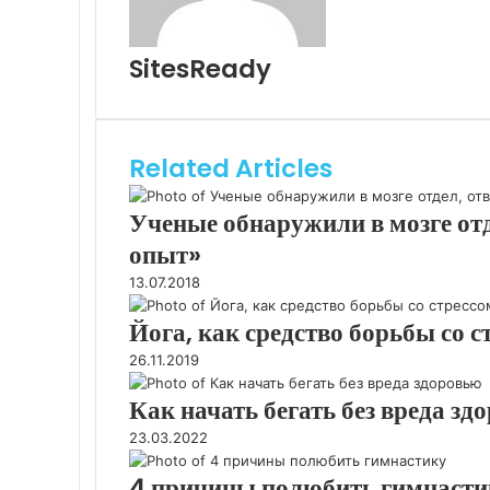
n
m
i
a
k
i
SitesReady
i
l
Related Articles
Ученые обнаружили в мозге от
опыт»
13.07.2018
Йога, как средство борьбы со с
26.11.2019
Как начать бегать без вреда зд
23.03.2022
4 причины полюбить гимнасти