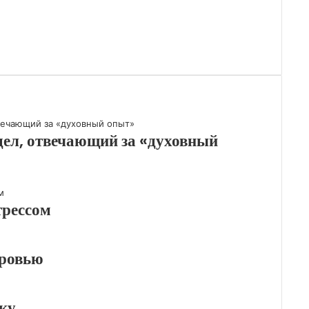
дел, отвечающий за «духовный
трессом
оровью
ку