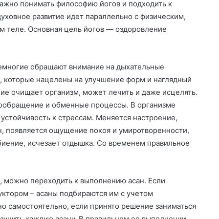
 важно понимать философию йогов и подходить к
духовное развитие идет параллельно с
физическим,
м теле. Основная цель йогов — оздоровление
Немногие обращают внимание на дыхательные
, которые нацелены на улучшение форм и наглядный
ние очищает организм, может лечить и даже исцелять.
ообращение и обменные процессы. В организме
устойчивость к стрессам. Меняется настроение,
н, появляется ощущение покоя и умиротворенности,
биение, исчезает отдышка. Со временем правильное
, можно переходить к выполнению асан. Если
руктором – асаны подбираются им с учетом
о самостоятельно, если принято решение заниматься
изучить каждую асану. В правильном ее выполнении