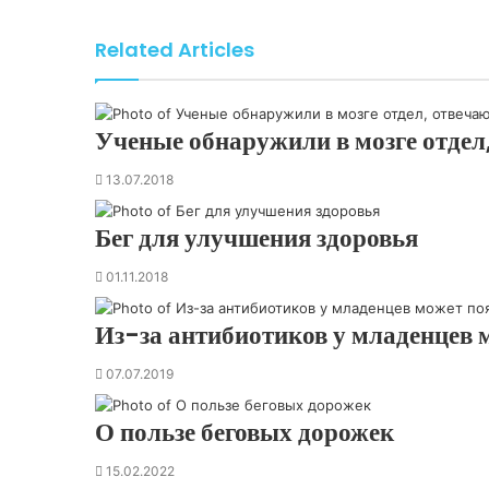
n
m
i
a
Related Articles
k
i
i
l
Ученые обнаружили в мозге отдел
13.07.2018
Бег для улучшения здоровья
01.11.2018
Из-за антибиотиков у младенцев 
07.07.2019
О пользе беговых дорожек
15.02.2022