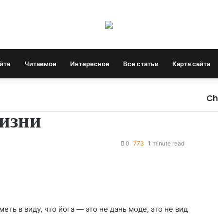
айте
Читаемое
Интересное
Все статьи
Карта сайта
Ch
C
жизни
l
o
s
0
773
1 minute read
e
ть в виду, что йога — это не дань моде, это не вид