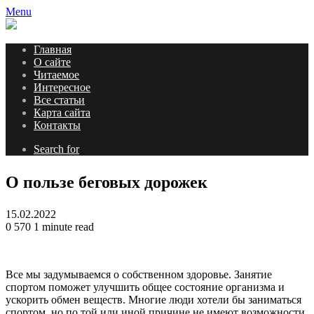
Menu
Главная
О сайте
Читаемое
Интересное
Все статьи
Карта сайта
Контакты
Search for
О пользе беговых дорожек
15.02.2022
0
570
1 minute read
Все мы задумываемся о собственном здоровье. Занятие
спортом поможет улучшить общее состояние организма и
ускорить обмен веществ. Многие люди хотели бы заниматься
спортом, но по той или иной причине не имеют возможности