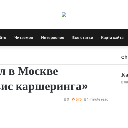
айте
Читаемое
Интересное
Все статьи
Карта сайта
Ch
л в Москве
Ка
вис каршеринга»
06
0
575
1 minute read