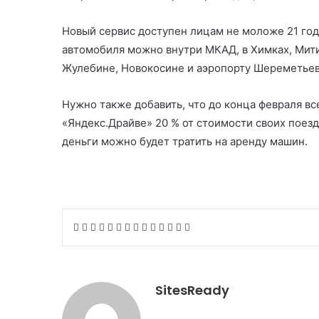
Новый сервис доступен лицам не моложе 21 год
автомобиля можно внутри МКАД, в Химках, Мити
Жулебине, Новокосине и аэропорту Шереметьево
Нужно также добавить, что до конца февраля все
«Яндекс.Драйве» 20 % от стоимости своих поезд
деньги можно будет тратить на аренду машин.
F
T
L
T
P
R
V
O
S
W
T
V
S
P
a
w
i
u
i
e
K
d
k
h
e
i
h
r
c
i
n
m
n
d
o
n
y
a
l
b
a
i
e
t
k
b
t
d
n
o
p
t
e
e
r
n
b
t
e
l
e
i
t
k
e
SitesReady
s
g
r
e
t
o
e
d
r
r
t
a
l
A
r
v
o
r
I
e
k
a
p
a
i