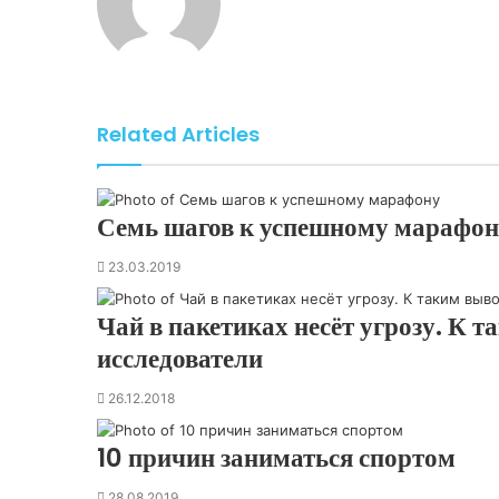
k
n
s
t
s
p
m
a
t
e
s
E
n
m
i
a
k
i
Related Articles
i
l
Семь шагов к успешному марафон
23.03.2019
Чай в пакетиках несёт угрозу. К
исследователи
26.12.2018
10 причин заниматься спортом
28.08.2019