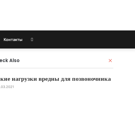
Search
Контакты
for
eck Also
C
l
o
кие нагрузки вредны для позвоночника
s
e
.03.2021