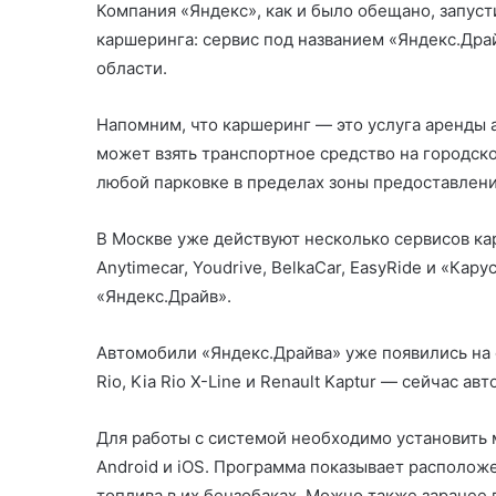
Компания «Яндекс», как и было обещано, запус
каршеринга: сервис под названием «Яндекс.Дра
области.
Напомним, что каршеринг — это услуга аренды
может взять транспортное средство на городско
любой парковке в пределах зоны предоставлени
В Москве уже действуют несколько сервисов кар
Anytimecar, Youdrive, BelkaCar, EasyRide и «Ка
«Яндекс.Драйв».
Автомобили «Яндекс.Драйва» уже появились на 
Rio, Kia Rio X-Line и Renault Kaptur — сейчас а
Для работы с системой необходимо установить 
Android и iOS. Программа показывает располо
топлива в их бензобаках. Можно также заранее