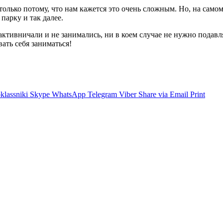
только потому, что нам кажется это очень сложным. Но, на само
парку и так далее.
 активничали и не занимались, ни в коем случае не нужно подавля
ать себя заниматься!
lassniki
Skype
WhatsApp
Telegram
Viber
Share via Email
Print