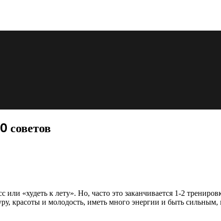
0 советов
есс или «худеть к лету». Но, часто это заканчивается 1-2 трени
уру, красоты и
молодость, иметь много энергии и быть сильным, 