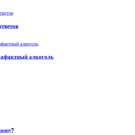
ответов
трафактный алкоголь
дом»?