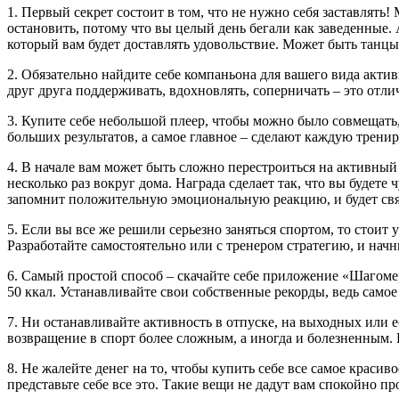
1. Первый секрет состоит в том, что не нужно себя заставлять!
остановить, потому что вы целый день бегали как заведенные.
который вам будет доставлять удовольствие. Может быть танц
2. Обязательно найдите себе компаньона для вашего вида актив
друг друга поддерживать, вдохновлять, соперничать – это отл
3. Купите себе небольшой плеер, чтобы можно было совмещать
больших результатов, а самое главное – сделают каждую тренир
4. В начале вам может быть сложно перестроиться на активный 
несколько раз вокруг дома. Награда сделает так, что вы будете
запомнит положительную эмоциональную реакцию, и будет связ
5. Если вы все же решили серьезно заняться спортом, то стоит у
Разработайте самостоятельно или с тренером стратегию, и начн
6. Самый простой способ – скачайте себе приложение «Шагомер
50 ккал. Устанавливайте свои собственные рекорды, ведь самое
7. Ни останавливайте активность в отпуске, на выходных или е
возвращение в спорт более сложным, а иногда и болезненным.
8. Не жалейте денег на то, чтобы купить себе все самое крас
представьте себе все это. Такие вещи не дадут вам спокойно пр