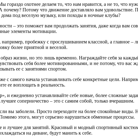
 Мы гораздо охотнее делаем то, что нам нравится, а не то, что ну
 А почему? Потому что движение доставляло вам удовольствие. П
ы дома под веселую музыку, или походы в ночные клубы?
ности – это поможет вам продолжать занятия, даже когда вам сов
ичные элементы мотивации.
, например, пробежку с прослушиванием классной, а главное – 
овку более приятной и веселой.
образ жизни, но это лишь временно. Награждайте себя за каждый
 чувствовать себя более мотивированными, и не потому, что вас ж
ывать ее с занятиями спортом.
же с самого начала устанавливать себе конкретные цели. Например
ите ее воплощать в реальность.
», и ежедневно устанавливайте себе новые, более сложные задан
 лучшее соперничество – это с cамим собой, только вчерашним.
сли вы заболели. Просто переходите на более спокойные виды. Н
 Помимо этого, могут серьезно нарушиться обменные процессы.
ивое и лучшее для занятий. Красивый и модный спортивный костю
охлаждаться на диване, будут манить к себе.