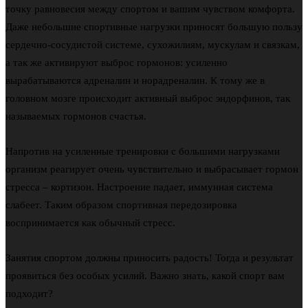
точку равновесия между спортом и вашим чувством комфорта.
Даже небольшие спортивные нагрузки приносят большую пользу
сердечно-сосудистой системе, сухожилиям, мускулам и связкам,
а так же активируют выброс гормонов: усиленно
вырабатываются адреналин и норадреналин. К тому же в
головном мозге происходит активный выброс эндорфинов, так
называемых гормонов счастья.
Напротив на усиленные тренировки с большими нагрузками
организм реагирует очень чувствительно и выбрасывает гормон
стресса – кортизон. Настроение падает, иммунная система
слабеет. Таким образом спортивная передозировка
воспринимается как обычный стресс.
Занятия спортом должны приносить радость! Тогда и результат
проявиться без особых усилий. Важно знать, какой спорт вам
подходит?