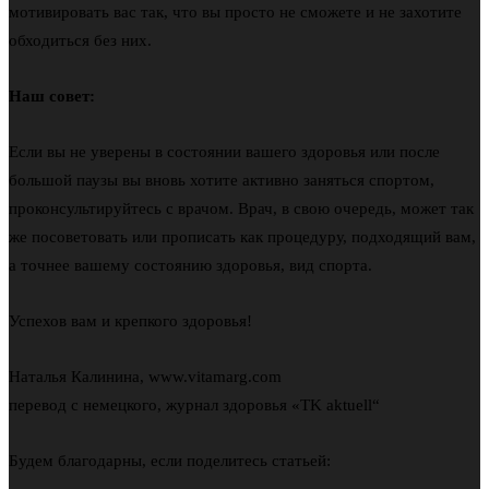
мотивировать вас так, что вы просто не сможете и не захотите
обходиться без них.
Наш совет:
Если вы не уверены в состоянии вашего здоровья или после
большой паузы вы вновь хотите активно заняться спортом,
проконсультируйтесь с врачом. Врач, в свою очередь, может так
же посоветовать или прописать как процедуру, подходящий вам,
а точнее вашему состоянию здоровья, вид спорта.
Успехов вам и крепкого здоровья!
Наталья Калинина, www.vitamarg.com
перевод с немецкого, журнал здоровья «TK aktuell“
Будем благодарны, если поделитесь статьей: