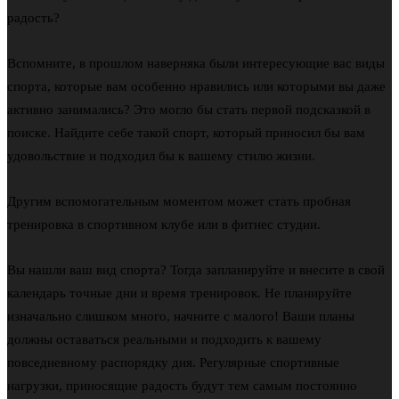
радость?
Вспомните, в прошлом наверняка были интересующие вас виды
спорта, которые вам особенно нравились или которыми вы даже
активно занимались? Это могло бы стать первой подсказкой в
поиске. Найдите себе такой спорт, который приносил бы вам
удовольствие и подходил бы к вашему стилю жизни.
Другим вспомогательным моментом может стать пробная
тренировка в спортивном клубе или в фитнес студии.
Вы нашли ваш вид спорта? Тогда запланируйте и внесите в свой
календарь точные дни и время тренировок. Не планируйте
изначально слишком много, начните с малого! Ваши планы
должны оставаться реальными и подходить к вашему
повседневному распорядку дня. Регулярные спортивные
нагрузки, приносящие радость будут тем самым постоянно