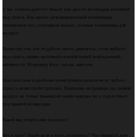
У вас сидячая работа? Значит вам просто необходим активный
вид спорта. Как насчет целенаправленной комбинации
тренировок: бег, спортивная ходьба, силовые тренировки для
мускул?
Напротив тем, кто по работе много двигается, стоит выбрать
вид спорта, прямо противоположный вашей повседневной
активности. Например йога, тай-чи, кви-гонг.
Классическим и наиболее излюбленным рецептом от любого
стресса является бег трусцой. Пробежки на природе, на свежем
воздухе не только тренируют наши мышцы, но и содействуют
умственной релаксации.
Какой вид спорта мне подходит?
Что я хочу? Какие цели я хочу достигнуть? Что приносит вам