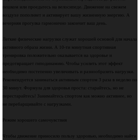
пешком или проедьтесь на велосипеде. Движение на свежем
воздухе пополняет и активирует вашу жизненную энергию. А
вечерняя прогулка гармонично закончит ваш день.
Легкие физические нагрузки служат хорошей основой для начала
активного образа жизни. А 10-ти минутная спортивная
тренировка положительно оказывается на здоровье и
предотвращает гиподинамию. Чтобы усилить этот эффект
необходимо постепенно увеличивать и разнообразить нагрузки.
Рекомендуется заниматься активным спортом 3 раза в неделю по
30 минут. Формула для здоровья проста: старайтесь, но не
перестарайтесь! Занимайтесь спортом как можно активнее, но
не перебарщивайте с нагрузками.
Режим хорошего самочувствия
Чтобы движение приносило пользу здоровью, необходимо найти