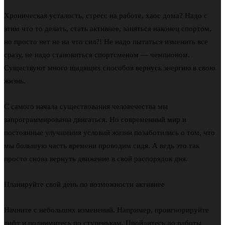
Хроническая усталость, стресс на работе, хаос дома? Надо с
этим что то делать, стать активнее, заняться наконец спортом,
но просто нет не на что сил?! Не надо пытаться изменить все
сразу, не надо становиться спортсменом — чемпионом.
Существуют много щадящих способов вернусь
энергию в свою
жизнь.
С самого начала существования человечества мы
запрограммированы двигаться. Но современный мир и
постоянные улучшения условий жизни позаботились о том, что
мы большую часть времени проводим сидя. А ведь это так
просто снова вернуть движение в свой распорядок дня.
Планируйте свой день по возможности активнее
Начните с небольших изменений. Например, проигнорируйте
лифт и поднимитесь по ступенькам. Пройдитесь до работы