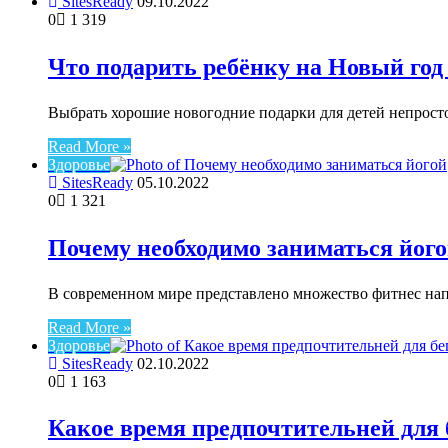
SitesReady
09.10.2022
0
1 319
Что подарить ребёнку на Новый год
Выбрать хорошие новогодние подарки для детей непросто
Read More »
Здоровье
SitesReady
05.10.2022
0
1 321
Почему необходимо заниматься йог
В современном мире представлено множество фитнес напр
Read More »
Здоровье
SitesReady
02.10.2022
0
1 163
Какое время предпочтительней для 