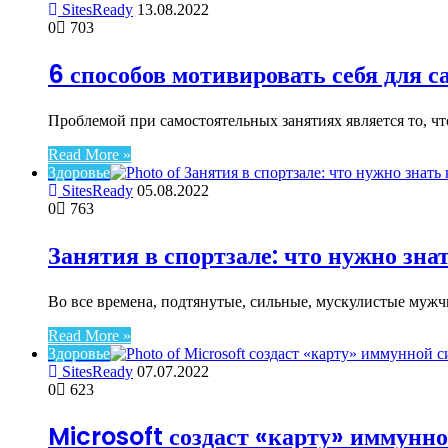
SitesReady
13.08.2022
0
703
6 способов мотивировать себя для 
Проблемой при самостоятельных занятиях является то, что
Read More »
Здоровье
SitesReady
05.08.2022
0
763
Занятия в спортзале: что нужно зна
Во все времена, подтянутые, сильные, мускулистые муж
Read More »
Здоровье
SitesReady
07.07.2022
0
623
Microsoft создаст «карту» иммунн