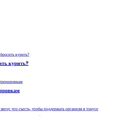
ить курить?
нировкам